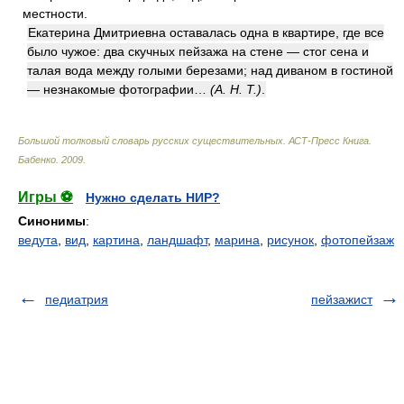
местности.
Екатерина Дмитриевна оставалась одна в квартире, где все
было чужое: два скучных пейзажа на стене — стог сена и
талая вода между голыми березами; над диваном в гостиной
— незнакомые фотографии…
(А. Н. Т.)
.
Большой толковый словарь русских существительных. АСТ-Пресс Книга
.
Бабенко
.
2009
.
Игры ⚽
Нужно сделать НИР?
Синонимы
:
ведута
,
вид
,
картина
,
ландшафт
,
марина
,
рисунок
,
фотопейзаж
педиатрия
пейзажист