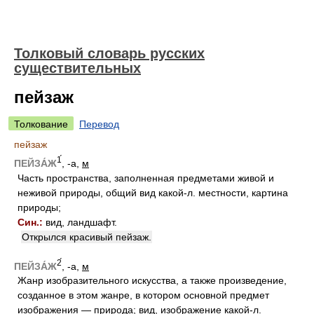
Толковый словарь русских
существительных
пейзаж
Толкование
Перевод
пейзаж
1́
ПЕЙЗА́Ж
, -а,
м
Часть пространства, заполненная предметами живой и
неживой природы, общий вид какой-л. местности, картина
природы;
Син.:
вид, ландшафт.
Открылся красивый пейзаж.
2́
ПЕЙЗА́Ж
, -а,
м
Жанр изобразительного искусства, а также произведение,
созданное в этом жанре, в котором основной предмет
изображения — природа; вид, изображение какой-л.