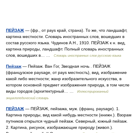
ПЕЙЗАЖ
— (фр., от pays край, страна). То же, что ландшафт,
картина местности. Словарь иностранных слов, вошедших в
состав русского языка. Чудинов А.Н., 1910. ПЕЙЗАЖ к н. вид,
картина природы, ландшафт. Полный словарь иностранных
слов, вошедших в… …
Словарь иностранных слов русского языка
Пейзаж
— Пейзаж. Ван Гог, Звездная ночь . ПЕЙЗАЖ
(французское paysage, от pays местность), вид, изображение
какой либо местности; жанр изобразительного искусства, в
котором основной предмет изображения природа, в том числе
виды городов (архитектурный… …
Иллюстрированный
энциклопедический словарь
ПЕЙЗАЖ
— ПЕЙЗАЖ, пейзажа, муж. (франц. paysage). 1.
Картина природы, вид какой нибудь местности (книжн.). Взорам
путников открылся чудный пейзаж. Северный, южный пейзаж.
2. Картина, рисунок, изображающие природу (живоп.).